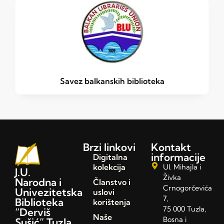
Savez balkanskih biblioteka
Brzi linkovi
Kontakt
informacije
Digitalna
kolekcija
Ul. Mihajla i
J.U.
Živka
Narodna i
Članstvo i
Crnogorčevića
Univezitetska
uslovi
7,
Biblioteka
korištenja
75 000 Tuzla,
“Derviš
Naše
Bosna i
Sušić” Tuzla