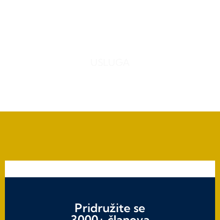
0
USLUGA
Pridružite se
3000+ članova