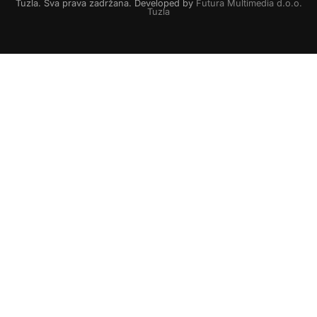
Tuzla. Sva prava zadržana. Developed by
Futura Multimedia d.o.o.
Tuzla