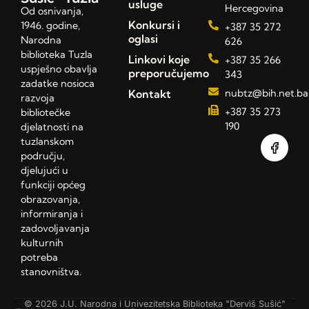
usluge
Hercegovina
Od osnivanja,
Konkursi i
1946. godine,
+387 35 272
oglasi
Narodna
626
biblioteka Tuzla
Linkovi koje
+387 35 266
uspješno obavlja
preporučujemo
343
zadatke nosioca
Kontakt
nubtz@bih.net.ba
razvoja
+387 35 273
bibliotečke
190
djelatnosti na
tuzlanskom
području,
djelujući u
funkciji općeg
obrazovanja,
informiranja i
zadovoljavanja
kulturnih
potreba
stanovništva.
© 2026 J.U. Narodna i Univezitetska Biblioteka "Derviš Sušić"