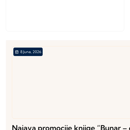
Radionica za mlade
“Srebrenica – sjećanje,
odgovornost i glas mladih”
8 Juna, 2026
Najava promocije knjige “Bunar – č