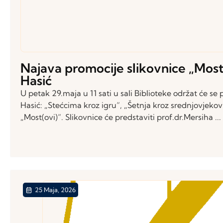
Najava promocije slikovnice „Mos
Hasić
U petak 29.maja u 11 sati u sali Biblioteke održat će s
Hasić: „Stećcima kroz igru“, „Šetnja kroz srednjovjeko
„Most(ovi)“. Slikovnice će predstaviti prof.dr.Mersiha ...
25 Maja, 2026